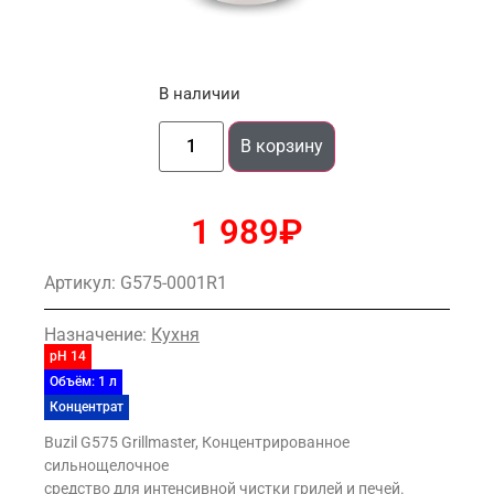
В наличии
В корзину
1 989
₽
Артикул: G575-0001R1
Назначение:
Кухня
pH
14
Объём:
1 л
Концентрат
Buzil G575 Grillmaster, Концентрированное
сильнощелочное
средство для интенсивной чистки грилей и печей.