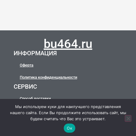
bu464.ru
ИНФОРМАЦИЯ
Оферта
Политика конфиденциальности
СЕРВИС
Способ доставки
Мы используем куки для наилучшего представления
Способ оплаты
нашего сайта. Если Вы продолжите использовать сайт, мы
будем считать что Вас это устраивает.
Copyright 2023-2024. Все права защищены. ИП Казанская Наталья
Ок
Александровна. По всем вопросам и предложениям пишите:
bu464_zakaz@mail.ru